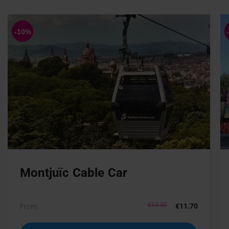
Montjuïc Cable Car
€13.00
€11.70
From