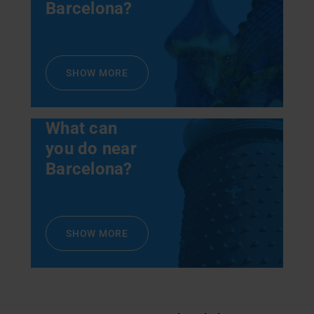
Barcelona?
SHOW MORE
What can
you do near
Barcelona?
SHOW MORE