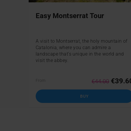
Easy Montserrat Tour
A visit to Montserrat, the holy mountain of
Catalonia, where you can admire a
landscape that’s unique in the world and
visit the abbey.
€39.6
€44.00
From
BUY