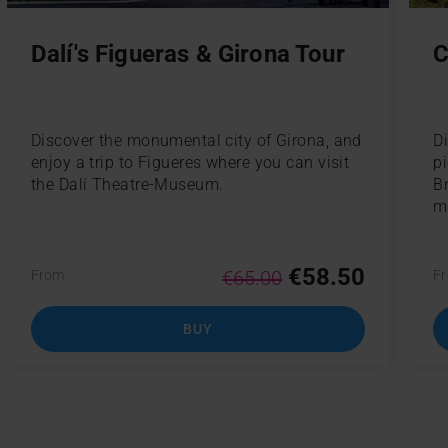
Dalí's Figueras & Girona Tour
C
Discover the monumental city of Girona, and
D
enjoy a trip to Figueres where you can visit
p
the Dalí Theatre-Museum.
B
m
€58.50
€65.00
From
F
BUY