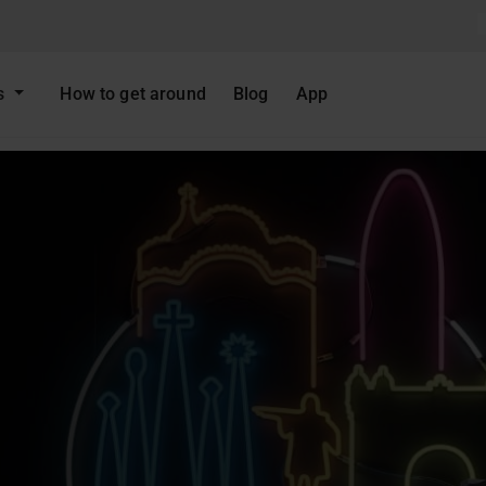
ts
How to get around
Blog
App