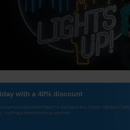
riday with a 40% discount
oute with
scounts and purchase tickets for Barcelona Bus Turístic, Montjuïc Cable 
ic.
You'll have three months to use them!
ht Tour