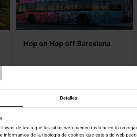
Hop on Hop off Barcelona
T
Discover Barcelona's most emblematic
sights, touring the city's streets on the
official sightseeing bus.
Detalles
0
€16.20
€18.00
From
s
hivos de texto que los sitios web pueden instalar en tu navegad
BUY
te informamos de la tipología de cookies que este sitio web pued