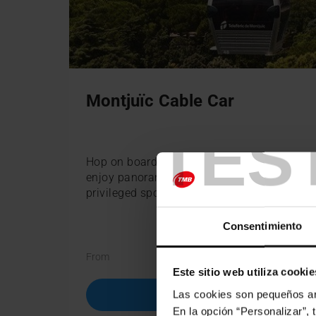
Montjuïc Cable Car
TES
Hop on board the Montjuïc Cable Car and
enjoy panoramic views of Barcelona from a
privileged spot.
Consentimiento
€11.7
€13.00
From
Este sitio web utiliza cookie
Las cookies son pequeños arc
BUY
En la opción “Personalizar”, 