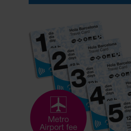
Dreamy nights during the summer with an unforgett
best illuminated views of Barcelona.
BUY NOW