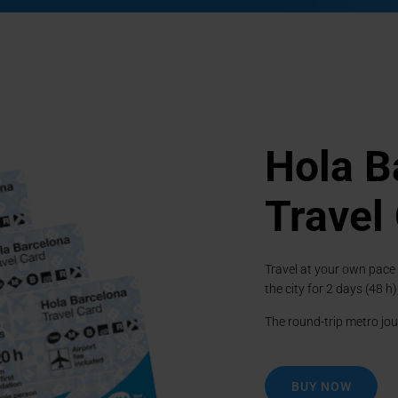
able night tour to enjoy the
Hola B
Travel
Travel at your own pace
Go to 1
Go to 2
Go to 3
Go to 4
the city for 2 days (48 h)
The round-trip metro jour
BUY NOW