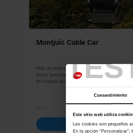
Montjuïc Cable Car
TES
Hop on board the Montjuïc Cable Car and
enjoy panoramic views of Barcelona from a
privileged spot.
Consentimiento
€11.7
€13.00
From
Este sitio web utiliza cookie
Las cookies son pequeños arc
BUY
En la opción “Personalizar”, 