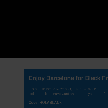
Enjoy Barcelona for Black F
Lights up! Night r
From 25 to the 28 November, take advantage of our di
Hola Barcelona Travel Card and Catalunya Bus Turíst
the Barcelona Nig
Code: HOLABLACK