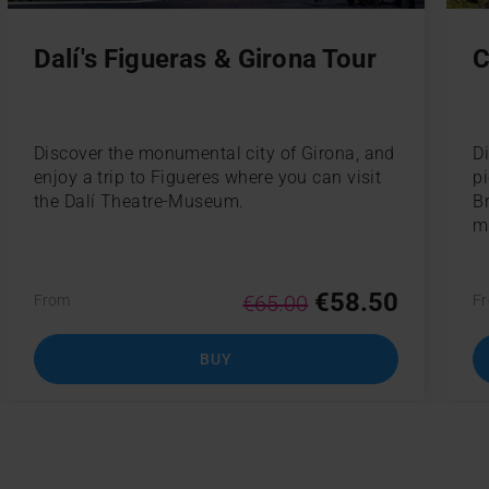
Dalí's Figueras & Girona Tour
C
Discover the monumental city of Girona, and
D
enjoy a trip to Figueres where you can visit
p
the Dalí Theatre-Museum.
B
m
€58.50
€65.00
From
F
BUY