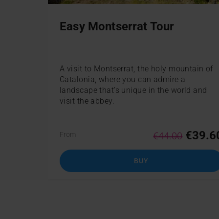
Easy Montserrat Tour
A visit to Montserrat, the holy mountain of
Catalonia, where you can admire a
landscape that’s unique in the world and
visit the abbey.
€39.6
€44.00
From
BUY