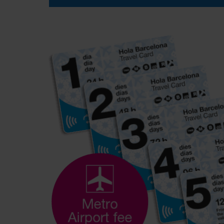
Dreamy nights during the summer with an unforgett
best illuminated views of Barcelona.
BUY NOW