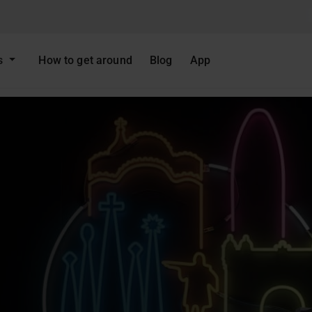
ts
How to get around
Blog
App