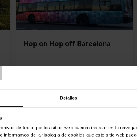
Hop on Hop off Barcelona
T
Discover Barcelona's most emblematic
sights, touring the city's streets on the
official sightseeing bus.
Detalles
0
€16.20
€18.00
From
s
hivos de texto que los sitios web pueden instalar en tu navegad
BUY
te informamos de la tipología de cookies que este sitio web pued