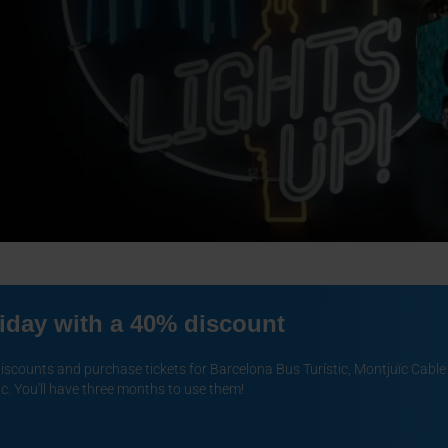
riday with a 40% discount
oute with
scounts and purchase tickets for Barcelona Bus Turístic, Montjuïc Cable 
ic.
You'll have three months to use them!
ht Tour