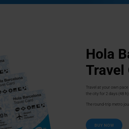
able night tour to enjoy the
Hola B
Travel
Travel at your own pace
Go to 1
Go to 2
Go to 3
Go to 4
the city for 2 days (48 h)
The round-trip metro jour
BUY NOW