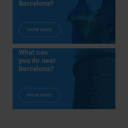
Barcelona?
SHOW MORE
What can
you do near
Barcelona?
SHOW MORE