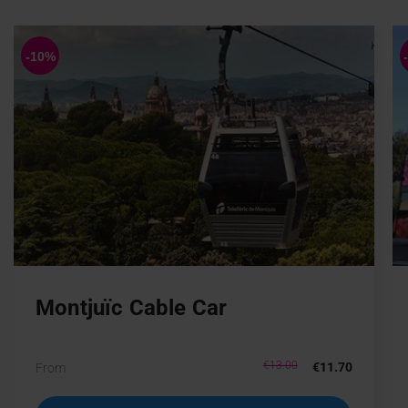
Montjuïc Cable Car
€13.00
€11.70
From